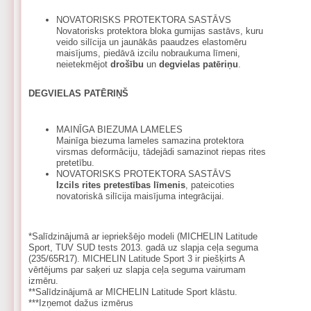
NOVATORISKS PROTEKTORA SASTĀVS
Novatorisks protektora bloka gumijas sastāvs, kuru
veido silīcija un jaunākās paaudzes elastomēru
maisījums, piedāvā izcilu nobraukuma līmeni,
neietekmējot
drošību
un
degvielas patēriņu
.
DEGVIELAS PATĒRIŅŠ
MAINĪGA BIEZUMA LAMELES
Mainīga biezuma lameles samazina protektora
virsmas deformāciju, tādejādi samazinot riepas rites
pretetību.
NOVATORISKS PROTEKTORA SASTĀVS
Izcils rites pretestības līmenis
, pateicoties
novatoriskā silīcija maisījuma integrācijai.
*Salīdzinājumā ar iepriekšējo modeli (MICHELIN Latitude
Sport, TUV SUD tests 2013. gadā uz slapja ceļa seguma
(235/65R17). MICHELIN Latitude Sport 3 ir piešķirts A
vērtējums par saķeri uz slapja ceļa seguma vairumam
izmēru.
**Salīdzinājumā ar MICHELIN Latitude Sport klāstu.
***Izņemot dažus izmērus