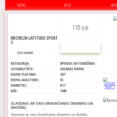
RIEPAS
DISKI
AKU
170
EUR
MICHELIN LATITUDE SPORT
3
PIRKT
Citi izmēri
KATEGORIJA:
APVIDUS AUTOMAŠĪNAS
SEZONALITĀTE:
VASARAS RIEPAS
RIEPAS PLATUMS:
255"
RIEPAS AUGSTUMS:
55
DIAMETRS:
R17
KIĀI:
104V
SLAVENAS AR SAVU BRAUKŠANAS DINAMIKU UN
DROŠĪBU
Slavenas ar savu braukšanas dinamiku un drošību.