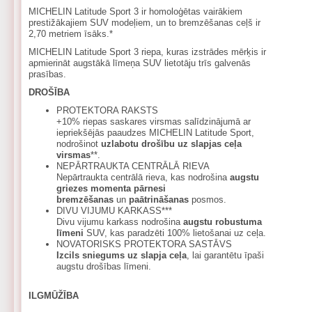
MICHELIN Latitude Sport 3 ir homoloģētas vairākiem
prestižākajiem SUV modeļiem, un to bremzēšanas ceļš ir
2,70 metriem īsāks.*
MICHELIN Latitude Sport 3 riepa, kuras izstrādes mērķis ir
apmierināt augstākā līmeņa SUV lietotāju trīs galvenās
prasības.
DROŠĪBA
PROTEKTORA RAKSTS
+10% riepas saskares virsmas salīdzinājumā ar
iepriekšējās paaudzes MICHELIN Latitude Sport,
nodrošinot
uzlabotu drošību uz slapjas ceļa
virsmas
**.
NEPĀRTRAUKTA CENTRĀLĀ RIEVA
Nepārtraukta centrālā rieva, kas nodrošina
augstu
griezes momenta pārnesi
bremzēšanas
un
paātrināšanas
posmos.
DIVU VIJUMU KARKASS***
Divu vijumu karkass nodrošina
augstu robustuma
līmeni
SUV, kas paradzēti 100% lietošanai uz ceļa.
NOVATORISKS PROTEKTORA SASTĀVS
Izcils sniegums uz slapja ceļa
, lai garantētu īpaši
augstu drošības līmeni.
ILGMŪŽĪBA