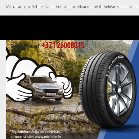
Mēs izmantojam sīkdatnes, lai nodrošinātu jums ērtāku un drošāku lietošanas pieredzi. Turpi
+371 26008015
Zvaniet mums: