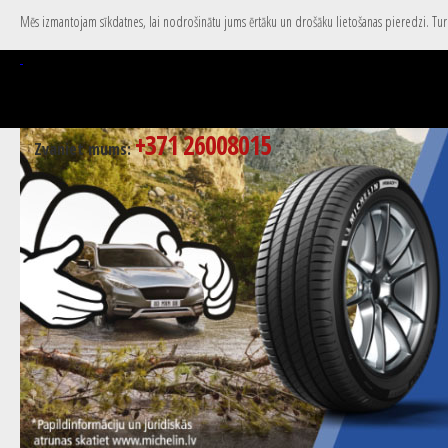
Mēs izmantojam sīkdatnes, lai nodrošinātu jums ērtāku un drošāku lietošanas pieredzi. Turpi
+371 26008015
Zvaniet mums: