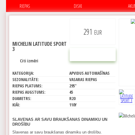
RIEPAS
DISKI
AKU
291
EUR
MICHELIN LATITUDE SPORT
3
PIRKT
Citi izmēri
KATEGORIJA:
APVIDUS AUTOMAŠĪNAS
SEZONALITĀTE:
VASARAS RIEPAS
RIEPAS PLATUMS:
295"
RIEPAS AUGSTUMS:
45
DIAMETRS:
R20
KIĀI:
110Y
SLAVENAS AR SAVU BRAUKŠANAS DINAMIKU UN
DROŠĪBU
Slavenas ar savu braukšanas dinamiku un drošību.