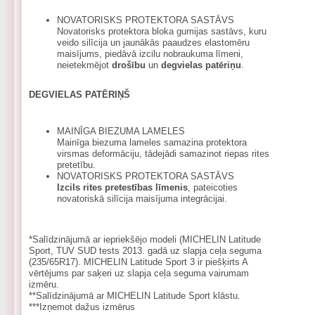
NOVATORISKS PROTEKTORA SASTĀVS
Novatorisks protektora bloka gumijas sastāvs, kuru
veido silīcija un jaunākās paaudzes elastomēru
maisījums, piedāvā izcilu nobraukuma līmeni,
neietekmējot
drošību
un
degvielas patēriņu
.
DEGVIELAS PATĒRIŅŠ
MAINĪGA BIEZUMA LAMELES
Mainīga biezuma lameles samazina protektora
virsmas deformāciju, tādejādi samazinot riepas rites
pretetību.
NOVATORISKS PROTEKTORA SASTĀVS
Izcils rites pretestības līmenis
, pateicoties
novatoriskā silīcija maisījuma integrācijai.
*Salīdzinājumā ar iepriekšējo modeli (MICHELIN Latitude
Sport, TUV SUD tests 2013. gadā uz slapja ceļa seguma
(235/65R17). MICHELIN Latitude Sport 3 ir piešķirts A
vērtējums par saķeri uz slapja ceļa seguma vairumam
izmēru.
**Salīdzinājumā ar MICHELIN Latitude Sport klāstu.
***Izņemot dažus izmērus