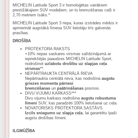
MICHELIN Latitude Sport 3 ir homoloģētas vairākiem
prestižākajiem SUV modeļiem, un to bremzēšanas ceļš ir
2,70 metriem īsāks.*
MICHELIN Latitude Sport 3 riepa, kuras izstrādes mērķis ir
apmierināt augstākā līmeņa SUV lietotāju trīs galvenās
prasības.
DROŠĪBA
PROTEKTORA RAKSTS
+10% riepas saskares virsmas salīdzinājumā ar
iepriekšējās paaudzes MICHELIN Latitude Sport,
nodrošinot
uzlabotu drošību uz slapjas ceļa
virsmas
**.
NEPĀRTRAUKTA CENTRĀLĀ RIEVA
Nepārtraukta centrālā rieva, kas nodrošina
augstu
griezes momenta pārnesi
bremzēšanas
un
paātrināšanas
posmos.
DIVU VIJUMU KARKASS***
Divu vijumu karkass nodrošina
augstu robustuma
līmeni
SUV, kas paradzēti 100% lietošanai uz ceļa.
NOVATORISKS PROTEKTORA SASTĀVS
Izcils sniegums uz slapja ceļa
, lai garantētu īpaši
augstu drošības līmeni.
ILGMŪŽĪBA