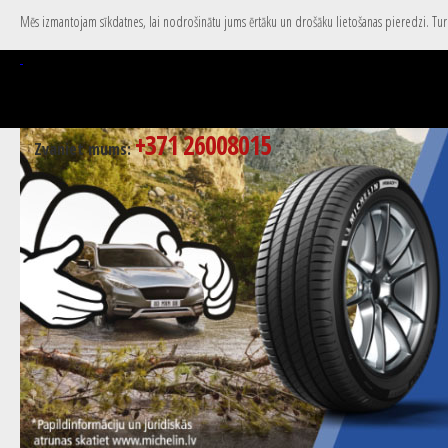
Mēs izmantojam sīkdatnes, lai nodrošinātu jums ērtāku un drošāku lietošanas pieredzi. Turpi
+371 26008015
Zvaniet mums: