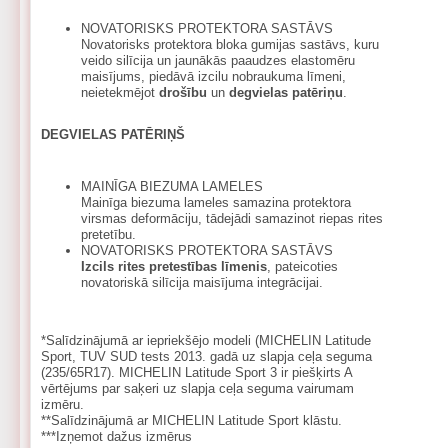
NOVATORISKS PROTEKTORA SASTĀVS
Novatorisks protektora bloka gumijas sastāvs, kuru
veido silīcija un jaunākās paaudzes elastomēru
maisījums, piedāvā izcilu nobraukuma līmeni,
neietekmējot
drošību
un
degvielas patēriņu
.
DEGVIELAS PATĒRIŅŠ
MAINĪGA BIEZUMA LAMELES
Mainīga biezuma lameles samazina protektora
virsmas deformāciju, tādejādi samazinot riepas rites
pretetību.
NOVATORISKS PROTEKTORA SASTĀVS
Izcils rites pretestības līmenis
, pateicoties
novatoriskā silīcija maisījuma integrācijai.
*Salīdzinājumā ar iepriekšējo modeli (MICHELIN Latitude
Sport, TUV SUD tests 2013. gadā uz slapja ceļa seguma
(235/65R17). MICHELIN Latitude Sport 3 ir piešķirts A
vērtējums par saķeri uz slapja ceļa seguma vairumam
izmēru.
**Salīdzinājumā ar MICHELIN Latitude Sport klāstu.
***Izņemot dažus izmērus