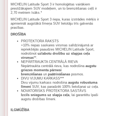
MICHELIN Latitude Sport 3 ir homoloģētas vairākiem
prestižākajiem SUV modeļiem, un to bremzēšanas ceļš ir
2,70 metriem īsāks.*
MICHELIN Latitude Sport 3 riepa, kuras izstrādes mērķis ir
apmierināt augstākā līmeņa SUV lietotāju trīs galvenās
prasības.
DROŠĪBA
PROTEKTORA RAKSTS
+10% riepas saskares virsmas salīdzinājumā ar
iepriekšējās paaudzes MICHELIN Latitude Sport,
nodrošinot
uzlabotu drošību uz slapjas ceļa
virsmas
**.
NEPĀRTRAUKTA CENTRĀLĀ RIEVA
Nepārtraukta centrālā rieva, kas nodrošina
augstu
griezes momenta pārnesi
bremzēšanas
un
paātrināšanas
posmos.
DIVU VIJUMU KARKASS***
Divu vijumu karkass nodrošina
augstu robustuma
līmeni
SUV, kas paradzēti 100% lietošanai uz ceļa.
NOVATORISKS PROTEKTORA SASTĀVS
Izcils sniegums uz slapja ceļa
, lai garantētu īpaši
augstu drošības līmeni.
ILGMŪŽĪBA