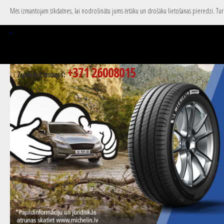
Mēs izmantojam sīkdatnes, lai nodrošinātu jums ērtāku un drošāku lietošanas pieredzi. Turpi
+371 26008015
Zvaniet mums: