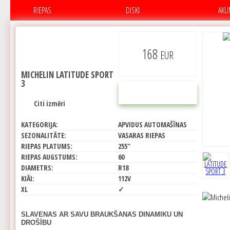
RIEPAS
DISKI
AKU
168
EUR
MICHELIN LATITUDE SPORT
3
PIRKT
Citi izmēri
KATEGORIJA:
APVIDUS AUTOMAŠĪNAS
SEZONALITĀTE:
VASARAS RIEPAS
RIEPAS PLATUMS:
255"
RIEPAS AUGSTUMS:
60
DIAMETRS:
R18
KIĀI:
112V
XL
✓
SLAVENAS AR SAVU BRAUKŠANAS DINAMIKU UN
DROŠĪBU