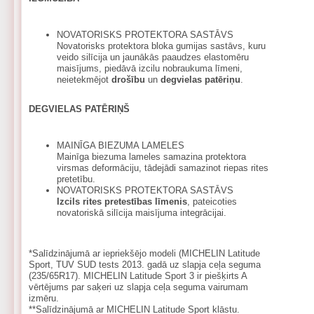
NOVATORISKS PROTEKTORA SASTĀVS
Novatorisks protektora bloka gumijas sastāvs, kuru
veido silīcija un jaunākās paaudzes elastomēru
maisījums, piedāvā izcilu nobraukuma līmeni,
neietekmējot
drošību
un
degvielas patēriņu
.
DEGVIELAS PATĒRIŅŠ
MAINĪGA BIEZUMA LAMELES
Mainīga biezuma lameles samazina protektora
virsmas deformāciju, tādejādi samazinot riepas rites
pretetību.
NOVATORISKS PROTEKTORA SASTĀVS
Izcils rites pretestības līmenis
, pateicoties
novatoriskā silīcija maisījuma integrācijai.
*Salīdzinājumā ar iepriekšējo modeli (MICHELIN Latitude
Sport, TUV SUD tests 2013. gadā uz slapja ceļa seguma
(235/65R17). MICHELIN Latitude Sport 3 ir piešķirts A
vērtējums par saķeri uz slapja ceļa seguma vairumam
izmēru.
**Salīdzinājumā ar MICHELIN Latitude Sport klāstu.