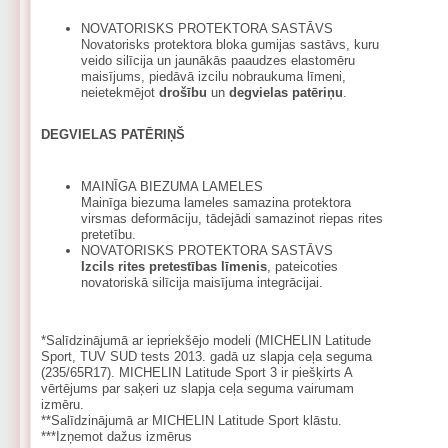
NOVATORISKS PROTEKTORA SASTĀVS
Novatorisks protektora bloka gumijas sastāvs, kuru
veido silīcija un jaunākās paaudzes elastomēru
maisījums, piedāvā izcilu nobraukuma līmeni,
neietekmējot
drošību
un
degvielas patēriņu
.
DEGVIELAS PATĒRIŅŠ
MAINĪGA BIEZUMA LAMELES
Mainīga biezuma lameles samazina protektora
virsmas deformāciju, tādejādi samazinot riepas rites
pretetību.
NOVATORISKS PROTEKTORA SASTĀVS
Izcils rites pretestības līmenis
, pateicoties
novatoriskā silīcija maisījuma integrācijai.
*Salīdzinājumā ar iepriekšējo modeli (MICHELIN Latitude
Sport, TUV SUD tests 2013. gadā uz slapja ceļa seguma
(235/65R17). MICHELIN Latitude Sport 3 ir piešķirts A
vērtējums par saķeri uz slapja ceļa seguma vairumam
izmēru.
**Salīdzinājumā ar MICHELIN Latitude Sport klāstu.
***Izņemot dažus izmērus