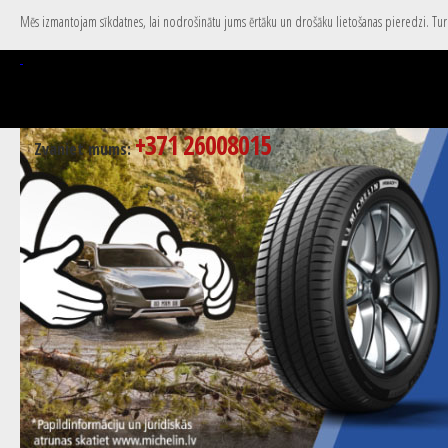
Mēs izmantojam sīkdatnes, lai nodrošinātu jums ērtāku un drošāku lietošanas pieredzi. Turpi
+371 26008015
Zvaniet mums: