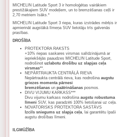
MICHELIN Latitude Sport 3 ir homoloģētas vairākiem
prestižākajiem SUV modeļiem, un to bremzēšanas ceļš ir
2,70 metriem īsāks.*
MICHELIN Latitude Sport 3 riepa, kuras izstrādes mērķis ir
apmierināt augstākā līmeņa SUV lietotāju trīs galvenās
prasības.
DROŠĪBA
PROTEKTORA RAKSTS
+10% riepas saskares virsmas salīdzinājumā ar
iepriekšējās paaudzes MICHELIN Latitude Sport,
nodrošinot
uzlabotu drošību uz slapjas ceļa
virsmas
**.
NEPĀRTRAUKTA CENTRĀLĀ RIEVA
Nepārtraukta centrālā rieva, kas nodrošina
augstu
griezes momenta pārnesi
bremzēšanas
un
paātrināšanas
posmos.
DIVU VIJUMU KARKASS***
Divu vijumu karkass nodrošina
augstu robustuma
līmeni
SUV, kas paradzēti 100% lietošanai uz ceļa.
NOVATORISKS PROTEKTORA SASTĀVS
Izcils sniegums uz slapja ceļa
, lai garantētu īpaši
augstu drošības līmeni.
ILGMŪŽĪBA