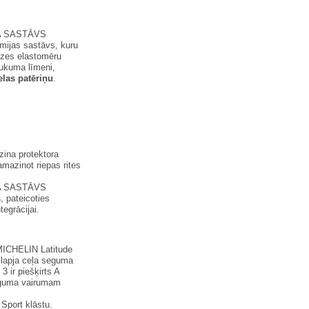
 SASTĀVS
mijas sastāvs, kuru
dzes elastomēru
aukuma līmeni,
elas patēriņu
.
ina protektora
amazinot riepas rites
 SASTĀVS
s
, pateicoties
tegrācijai.
(MICHELIN Latitude
lapja ceļa seguma
 ir piešķirts A
seguma vairumam
Sport klāstu.