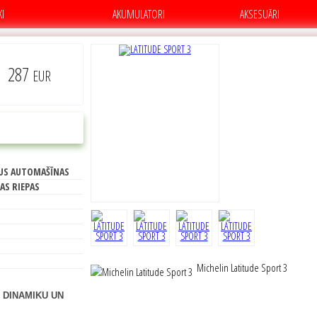
KI
AKUMULATORI
AKSESUĀRI
287
EUR
PIRKT
US AUTOMAŠĪNAS
AS RIEPAS
Michelin Latitude Sport 3
 DINAMIKU UN