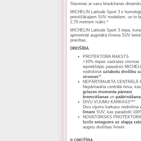
Slavenas ar savu braukšanas dinamiku
MICHELIN Latitude Sport 3 ir homoloģ
prestižākajiem SUV modeļiem, un to b
2,70 metriem īsāks.*
MICHELIN Latitude Sport 3 riepa, kuras
apmierināt augstākā līmeņa SUV lietotā
prasības.
DROŠĪBA
PROTEKTORA RAKSTS
+10% riepas saskares virsmas 
iepriekšējās paaudzes MICHELI
nodrošinot
uzlabotu drošību uz
virsmas
**.
NEPĀRTRAUKTA CENTRĀLĀ 
Nepārtraukta centrālā rieva, ka
griezes momenta pārnesi
bremzēšanas
un
paātrināšana
DIVU VIJUMU KARKASS***
Divu vijumu karkass nodrošina
līmeni
SUV, kas paradzēti 100%
NOVATORISKS PROTEKTORA
Izcils sniegums uz slapja ceļ
augstu drošības līmeni.
ILGMŪŽĪBA