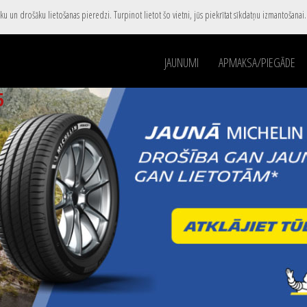
u un drošāku lietošanas pieredzi. Turpinot lietot šo vietni, jūs piekrītat sīkdatņu izmantošanai
JAUNUMI
APMAKSA/PIEGĀDE
5