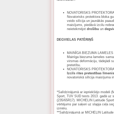
NOVATORISKS PROTEKTORA
Novatorisks protektora bloka gu
veido silīcija un jaunākās paau
maisījums, piedāvā izcilu nobr
neietekmējot
drošību
un
degvi
DEGVIELAS PATĒRIŅŠ
MAINĪGA BIEZUMA LAMELES
Mainīga biezuma lameles samaz
virsmas deformāciju, tādejādi s
pretetību.
NOVATORISKS PROTEKTORA
Izcils rites pretestības līmeni
novatoriskā silīcija maisījuma in
*Salīdzinājumā ar iepriekšējo modeli 
Sport, TUV SUD tests 2013. gadā uz s
(235/65R17). MICHELIN Latitude Sport 3
vērtējums par saķeri uz slapja ceļa 
izmēru.
**Salīdzinājumā ar MICHELIN Latitude 