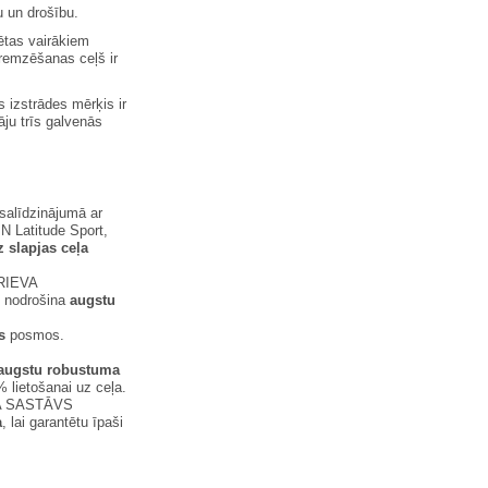
 un drošību.
ētas vairākiem
remzēšanas ceļš ir
 izstrādes mērķis ir
ju trīs galvenās
salīdzinājumā ar
N Latitude Sport,
 slapjas ceļa
RIEVA
s nodrošina
augstu
s
posmos.
augstu robustuma
 lietošanai uz ceļa.
 SASTĀVS
a
, lai garantētu īpaši