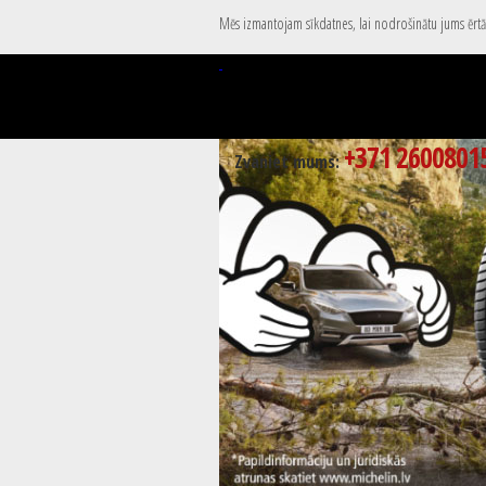
Mēs izmantojam sīkdatnes, lai nodrošinātu jums ērtāk
+371 2600801
Zvaniet mums: