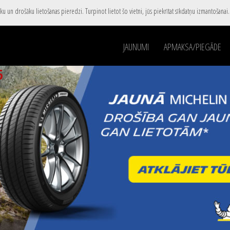
u un drošāku lietošanas pieredzi. Turpinot lietot šo vietni, jūs piekrītat sīkdatņu izmantošanai
JAUNUMI
APMAKSA/PIEGĀDE
5