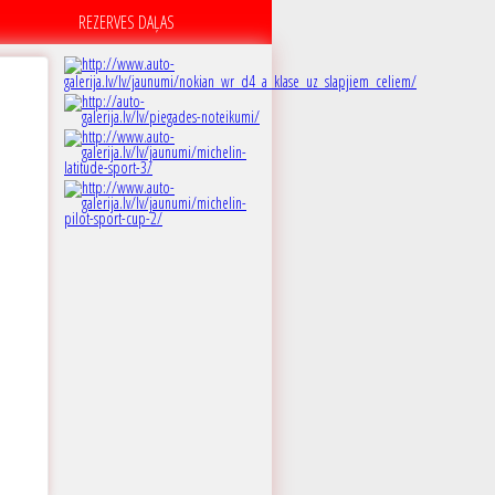
REZERVES DAĻAS
C
 dB