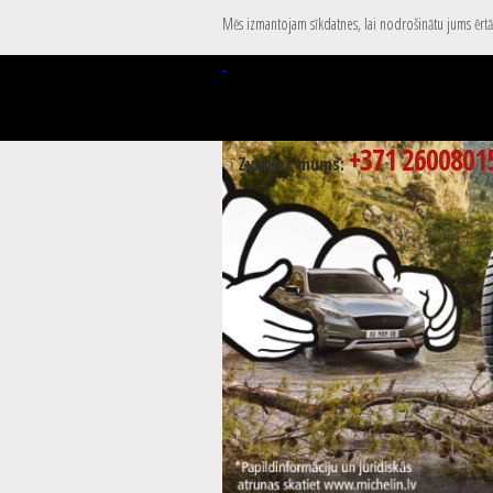
Mēs izmantojam sīkdatnes, lai nodrošinātu jums ērtāk
+371 2600801
Zvaniet mums: