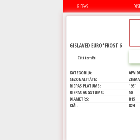
RIEPAS
DIS
GISLAVED EURO*FROST 6
Citi izmēri
KATEGORIJA:
APVID
SEZONALITĀTE:
ZIEMA
RIEPAS PLATUMS:
195"
RIEPAS AUGSTUMS:
50
DIAMETRS:
R15
KIĀI:
82H