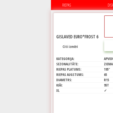
RIEPAS
DIS
GISLAVED EURO*FROST 6
Citi izmēri
KATEGORIJA:
APVID
SEZONALITĀTE:
ZIEMA
RIEPAS PLATUMS:
195"
RIEPAS AUGSTUMS:
65
DIAMETRS:
R15
KIĀI:
95T
XL
✓