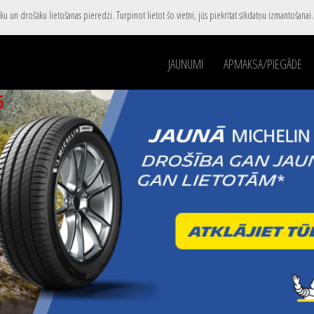
u un drošāku lietošanas pieredzi. Turpinot lietot šo vietni, jūs piekrītat sīkdatņu izmantošanai
JAUNUMI
APMAKSA/PIEGĀDE
5