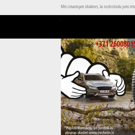
Mēs izmantojam sīkdatnes, lai nodrošinātu jums ērtāk
+371 2600801
Zvaniet mums: