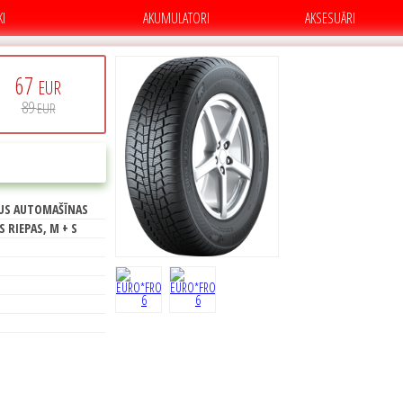
KI
AKUMULATORI
AKSESUĀRI
67
EUR
89
EUR
PIRKT
E
US AUTOMAŠĪNAS
72
S RIEPAS, M + S