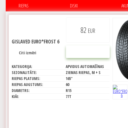
RIEPAS
DISKI
AKU
82
EUR
GISLAVED EURO*FROST 6
PIRKT
Citi izmēri
KATEGORIJA:
APVIDUS AUTOMAŠĪNAS
SEZONALITĀTE:
ZIEMAS RIEPAS, M + S
RIEPAS PLATUMS:
165"
RIEPAS AUGSTUMS:
60
DIAMETRS:
R15
KIĀI:
77T