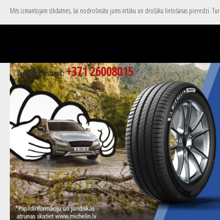
Mēs izmantojam sīkdatnes, lai nodrošinātu jums ērtāku un drošāku lietošanas pieredzi. Turpi
+371 26008015
Zvaniet mums: