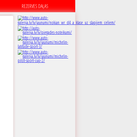
REZERVES DAĻAS
C
 dB