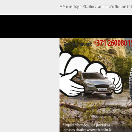
Mēs izmantojam sīkdatnes, lai nodrošinātu jums ērtāk
+371 2600801
Zvaniet mums: