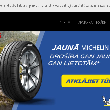
u un drošāku lietošanas pieredzi. Turpinot lietot šo vietni, jūs piekrītat sīkdatņu izmantošanai
JAUNUMI
APMAKSA/PIEGĀDE
5