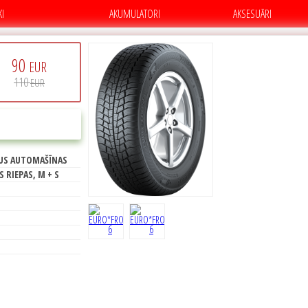
KI
AKUMULATORI
AKSESUĀRI
90
EUR
110
EUR
PIRKT
E
US AUTOMAŠĪNAS
72
S RIEPAS, M + S