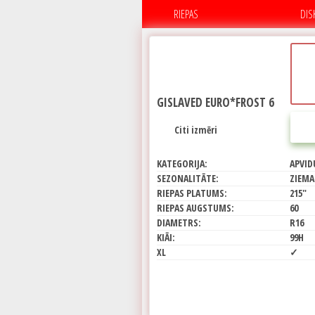
RIEPAS
DIS
GISLAVED EURO*FROST 6
Citi izmēri
KATEGORIJA:
APVID
SEZONALITĀTE:
ZIEMA
RIEPAS PLATUMS:
215"
RIEPAS AUGSTUMS:
60
DIAMETRS:
R16
KIĀI:
99H
XL
✓