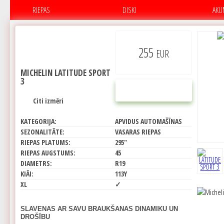
RIEPAS
DISKI
AKU
255
EUR
MICHELIN LATITUDE SPORT
3
PIRKT
Citi izmēri
KATEGORIJA:
APVIDUS AUTOMAŠĪNAS
SEZONALITĀTE:
VASARAS RIEPAS
RIEPAS PLATUMS:
295"
RIEPAS AUGSTUMS:
45
DIAMETRS:
R19
KIĀI:
113Y
XL
✓
SLAVENAS AR SAVU BRAUKŠANAS DINAMIKU UN
DROŠĪBU