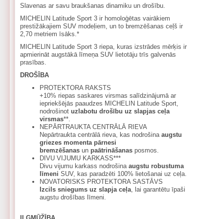
Slavenas ar savu braukšanas dinamiku un drošību.
MICHELIN Latitude Sport 3 ir homoloģētas vairākiem
prestižākajiem SUV modeļiem, un to bremzēšanas ceļš ir
2,70 metriem īsāks.*
MICHELIN Latitude Sport 3 riepa, kuras izstrādes mērķis ir
apmierināt augstākā līmeņa SUV lietotāju trīs galvenās
prasības.
DROŠĪBA
PROTEKTORA RAKSTS
+10% riepas saskares virsmas salīdzinājumā ar
iepriekšējās paaudzes MICHELIN Latitude Sport,
nodrošinot
uzlabotu drošību uz slapjas ceļa
virsmas
**.
NEPĀRTRAUKTA CENTRĀLĀ RIEVA
Nepārtraukta centrālā rieva, kas nodrošina
augstu
griezes momenta pārnesi
bremzēšanas
un
paātrināšanas
posmos.
DIVU VIJUMU KARKASS***
Divu vijumu karkass nodrošina
augstu robustuma
līmeni
SUV, kas paradzēti 100% lietošanai uz ceļa.
NOVATORISKS PROTEKTORA SASTĀVS
Izcils sniegums uz slapja ceļa
, lai garantētu īpaši
augstu drošības līmeni.
ILGMŪŽĪBA