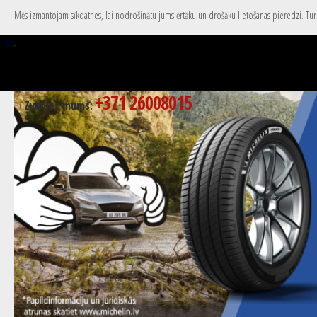
Mēs izmantojam sīkdatnes, lai nodrošinātu jums ērtāku un drošāku lietošanas pieredzi. Turpi
+371 26008015
Zvaniet mums: