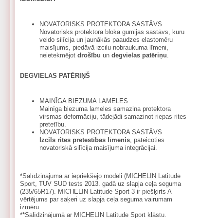
NOVATORISKS PROTEKTORA SASTĀVS
Novatorisks protektora bloka gumijas sastāvs, kuru
veido silīcija un jaunākās paaudzes elastomēru
maisījums, piedāvā izcilu nobraukuma līmeni,
neietekmējot
drošību
un
degvielas patēriņu
.
DEGVIELAS PATĒRIŅŠ
MAINĪGA BIEZUMA LAMELES
Mainīga biezuma lameles samazina protektora
virsmas deformāciju, tādejādi samazinot riepas rites
pretetību.
NOVATORISKS PROTEKTORA SASTĀVS
Izcils rites pretestības līmenis
, pateicoties
novatoriskā silīcija maisījuma integrācijai.
*Salīdzinājumā ar iepriekšējo modeli (MICHELIN Latitude
Sport, TUV SUD tests 2013. gadā uz slapja ceļa seguma
(235/65R17). MICHELIN Latitude Sport 3 ir piešķirts A
vērtējums par saķeri uz slapja ceļa seguma vairumam
izmēru.
**Salīdzinājumā ar MICHELIN Latitude Sport klāstu.