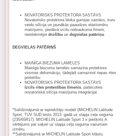
NOVATORISKS PROTEKTORA SASTĀVS
Novatorisks protektora bloka gumijas sastāvs, kuru
veido silīcija un jaunākās paaudzes elastomēru
maisījums, piedāvā izcilu nobraukuma līmeni,
neietekmējot
drošību
un
degvielas patēriņu
.
DEGVIELAS PATĒRIŅŠ
MAINĪGA BIEZUMA LAMELES
Mainīga biezuma lameles samazina protektora
virsmas deformāciju, tādejādi samazinot riepas rites
pretetību.
NOVATORISKS PROTEKTORA SASTĀVS
Izcils rites pretestības līmenis
, pateicoties
novatoriskā silīcija maisījuma integrācijai.
*Salīdzinājumā ar iepriekšējo modeli (MICHELIN Latitude
Sport, TUV SUD tests 2013. gadā uz slapja ceļa seguma
(235/65R17). MICHELIN Latitude Sport 3 ir piešķirts A
vērtējums par saķeri uz slapja ceļa seguma vairumam
izmēru.
**Salīdzinājumā ar MICHELIN Latitude Sport klāstu.