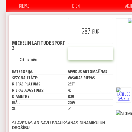
RIEPAS
DISKI
AKU
287
EUR
MICHELIN LATITUDE SPORT
3
PIRKT
Citi izmēri
KATEGORIJA:
APVIDUS AUTOMAŠĪNAS
SEZONALITĀTE:
VASARAS RIEPAS
RIEPAS PLATUMS:
255"
RIEPAS AUGSTUMS:
45
DIAMETRS:
R20
KIĀI:
205V
XL
✓
SLAVENAS AR SAVU BRAUKŠANAS DINAMIKU UN
DROŠĪBU