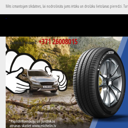
Mēs izmantojam sīkdatnes, lai nodrošinātu jums ērtāku un drošāku lietošanas pieredzi. Turpi
+371 26008015
Zvaniet mums: