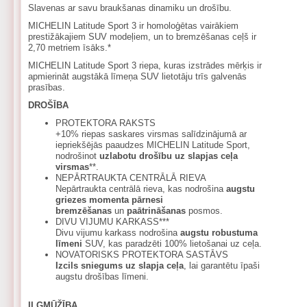
Slavenas ar savu braukšanas dinamiku un drošību.
MICHELIN Latitude Sport 3 ir homoloģētas vairākiem
prestižākajiem SUV modeļiem, un to bremzēšanas ceļš ir
2,70 metriem īsāks.*
MICHELIN Latitude Sport 3 riepa, kuras izstrādes mērķis ir
apmierināt augstākā līmeņa SUV lietotāju trīs galvenās
prasības.
DROŠĪBA
PROTEKTORA RAKSTS
+10% riepas saskares virsmas salīdzinājumā ar
iepriekšējās paaudzes MICHELIN Latitude Sport,
nodrošinot
uzlabotu drošību uz slapjas ceļa
virsmas
**.
NEPĀRTRAUKTA CENTRĀLĀ RIEVA
Nepārtraukta centrālā rieva, kas nodrošina
augstu
griezes momenta pārnesi
bremzēšanas
un
paātrināšanas
posmos.
DIVU VIJUMU KARKASS***
Divu vijumu karkass nodrošina
augstu robustuma
līmeni
SUV, kas paradzēti 100% lietošanai uz ceļa.
NOVATORISKS PROTEKTORA SASTĀVS
Izcils sniegums uz slapja ceļa
, lai garantētu īpaši
augstu drošības līmeni.
ILGMŪŽĪBA