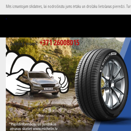
Mēs izmantojam sīkdatnes, lai nodrošinātu jums ērtāku un drošāku lietošanas pieredzi. Turpi
+371 26008015
Zvaniet mums: