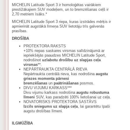
MICHELIN Latitude Sport 3 ir homoloģētas vairākiem
prestižākajiem SUV modeļiem, un to bremzēšanas ceļš ir
2,70 metriem īsāks.*
MICHELIN Latitude Sport 3 riepa, kuras izstrādes mērķis ir
apmierināt augstākā līmeņa SUV lietotāju trīs galvenās
prasības.
DROŠĪBA
PROTEKTORA RAKSTS
+10% riepas saskares virsmas salīdzinājumā ar
iepriekšējās paaudzes MICHELIN Latitude Sport,
nodrošinot
uzlabotu drošību uz slapjas ceļa
virsmas
**.
NEPĀRTRAUKTA CENTRĀLĀ RIEVA
Nepārtraukta centrālā rieva, kas nodrošina
augstu
griezes momenta pārnesi
bremzēšanas
un
paātrināšanas
posmos.
DIVU VIJUMU KARKASS***
Divu vijumu karkass nodrošina
augstu robustuma
līmeni
SUV, kas paradzēti 100% lietošanai uz ceļa.
NOVATORISKS PROTEKTORA SASTĀVS
Izcils sniegums uz slapja ceļa
, lai garantētu īpaši
augstu drošības līmeni.
ILGMŪŽĪBA