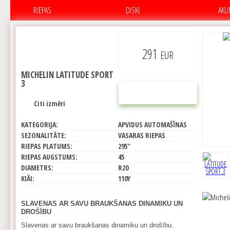
RIEPAS
DISKI
AKU
291
EUR
MICHELIN LATITUDE SPORT
3
PIRKT
Citi izmēri
KATEGORIJA:
APVIDUS AUTOMAŠĪNAS
SEZONALITĀTE:
VASARAS RIEPAS
RIEPAS PLATUMS:
295"
RIEPAS AUGSTUMS:
45
DIAMETRS:
R20
KIĀI:
110Y
SLAVENAS AR SAVU BRAUKŠANAS DINAMIKU UN
DROŠĪBU
Slavenas ar savu braukšanas dinamiku un drošību.