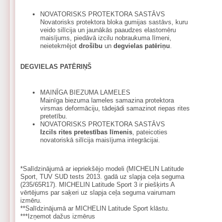
NOVATORISKS PROTEKTORA SASTĀVS
Novatorisks protektora bloka gumijas sastāvs, kuru
veido silīcija un jaunākās paaudzes elastomēru
maisījums, piedāvā izcilu nobraukuma līmeni,
neietekmējot
drošību
un
degvielas patēriņu
.
DEGVIELAS PATĒRIŅŠ
MAINĪGA BIEZUMA LAMELES
Mainīga biezuma lameles samazina protektora
virsmas deformāciju, tādejādi samazinot riepas rites
pretetību.
NOVATORISKS PROTEKTORA SASTĀVS
Izcils rites pretestības līmenis
, pateicoties
novatoriskā silīcija maisījuma integrācijai.
*Salīdzinājumā ar iepriekšējo modeli (MICHELIN Latitude
Sport, TUV SUD tests 2013. gadā uz slapja ceļa seguma
(235/65R17). MICHELIN Latitude Sport 3 ir piešķirts A
vērtējums par saķeri uz slapja ceļa seguma vairumam
izmēru.
**Salīdzinājumā ar MICHELIN Latitude Sport klāstu.
***Izņemot dažus izmērus