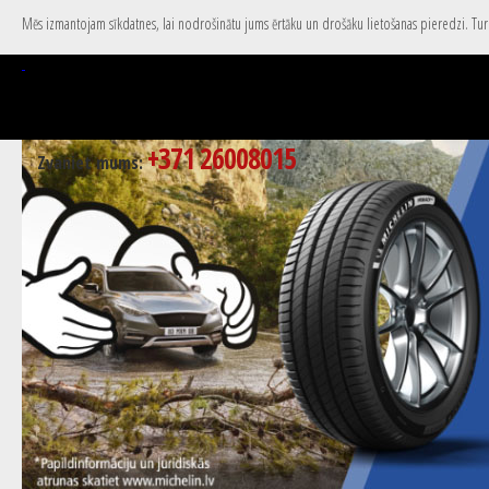
Mēs izmantojam sīkdatnes, lai nodrošinātu jums ērtāku un drošāku lietošanas pieredzi. Turpi
+371 26008015
Zvaniet mums: