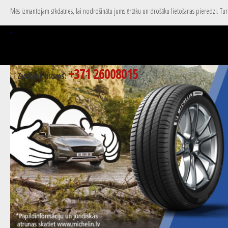
Mēs izmantojam sīkdatnes, lai nodrošinātu jums ērtāku un drošāku lietošanas pieredzi. Turpi
+371 26008015
Zvaniet mums: