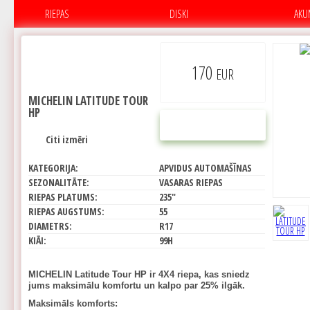
RIEPAS
DISKI
AKU
170
EUR
MICHELIN LATITUDE TOUR
HP
PIRKT
Citi izmēri
KATEGORIJA:
APVIDUS AUTOMAŠĪNAS
SEZONALITĀTE:
VASARAS RIEPAS
RIEPAS PLATUMS:
235"
RIEPAS AUGSTUMS:
55
DIAMETRS:
R17
KIĀI:
99H
MICHELIN Latitude Tour HP ir 4X4 riepa, kas sniedz
jums maksimālu komfortu un kalpo par 25% ilgāk.
Maksimāls komforts: