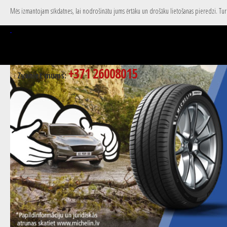
Mēs izmantojam sīkdatnes, lai nodrošinātu jums ērtāku un drošāku lietošanas pieredzi. Turpi
+371 26008015
Zvaniet mums: