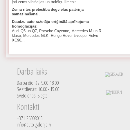
ļoti zems vibrācijas un trokšņu līmenis.
Zema rites pretestība degvielas patēriņa
samazināšanai.
Daudzu auto ražotāju oriģinālā aprīkojuma
homoglācijas:
Audi Q5 un Q7, Porsche Cayenne, Mercedes M un R
klase, Mercedes GLK, Renge Rover Evoque, Volvo
XC90...
Darba laiks
Darba dienās: 9.00-18.00
Sestdienās: 10.00 - 15.00
Svētdienās: Slēgts
Kontakti
+371 26008015
info@auto-galerija.lv