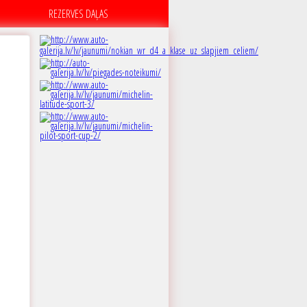
REZERVES DAĻAS
B
 dB