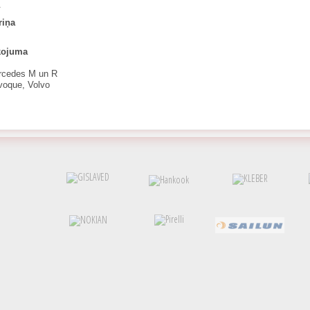
.
riņa
īkojuma
rcedes M un R
voque, Volvo