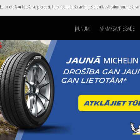
u un drošāku lietošanas pieredzi. Turpinot lietot šo vietni, jūs piekrītat sīkdatņu izmantošanai
JAUNUMI
APMAKSA/PIEGĀDE
5