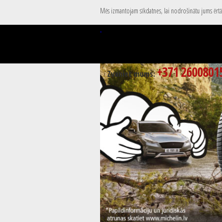
Mēs izmantojam sīkdatnes, lai nodrošinātu jums ērtāk
+371 2600801
Zvaniet mums: