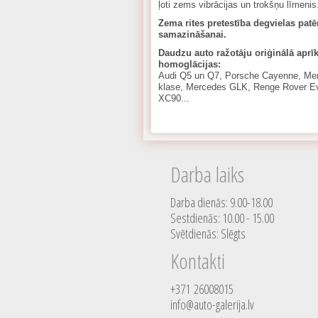
ļoti zems vibrācijas un trokšņu līmenis
Zema rites pretestība degvielas patē
samazināšanai.
Daudzu auto ražotāju oriģinālā apr
homoglācijas:
Audi Q5 un Q7, Porsche Cayenne, Me
klase, Mercedes GLK, Renge Rover E
XC90...
Darba laiks
Darba dienās: 9.00-18.00
Sestdienās: 10.00 - 15.00
Svētdienās: Slēgts
Kontakti
+371 26008015
info@auto-galerija.lv