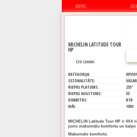
RIEPAS
DIS
MICHELIN LATITUDE TOUR
HP
Citi izmēri
KATEGORIJA:
APVID
SEZONALITĀTE:
VASAR
RIEPAS PLATUMS:
255"
RIEPAS AUGSTUMS:
55
DIAMETRS:
R18
KIĀI:
105V
MICHELIN Latitude Tour HP ir 4X4 ri
jums maksimālu komfortu un kalpo 
Maksimāls komforts: