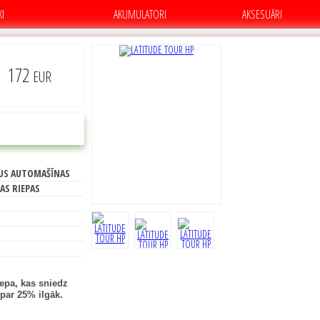
KI
AKUMULATORI
AKSESUĀRI
172
EUR
B
PIRKT
US AUTOMAŠĪNAS
71
AS RIEPAS
epa, kas sniedz
par 25% ilgāk.