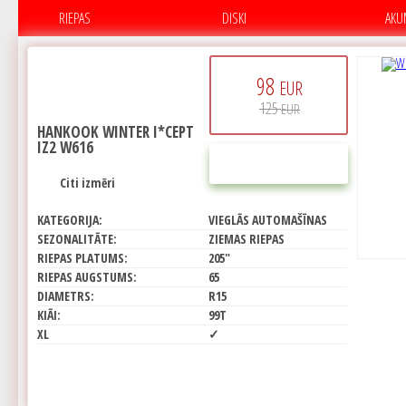
RIEPAS
DISKI
AKU
98
EUR
125
EUR
HANKOOK WINTER I*CEPT
IZ2 W616
PIRKT
Citi izmēri
KATEGORIJA:
VIEGLĀS AUTOMAŠĪNAS
SEZONALITĀTE:
ZIEMAS RIEPAS
RIEPAS PLATUMS:
205"
RIEPAS AUGSTUMS:
65
DIAMETRS:
R15
KIĀI:
99T
XL
✓