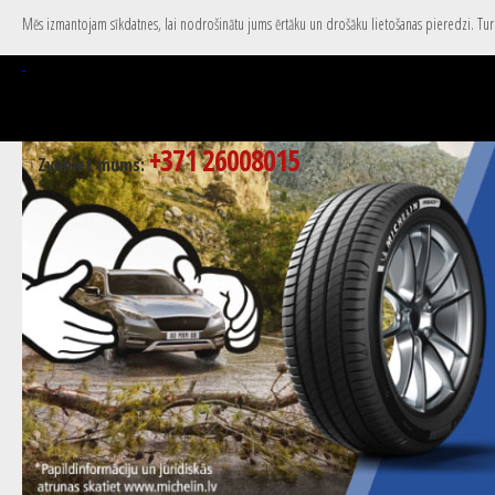
Mēs izmantojam sīkdatnes, lai nodrošinātu jums ērtāku un drošāku lietošanas pieredzi. Turpi
+371 26008015
Zvaniet mums: