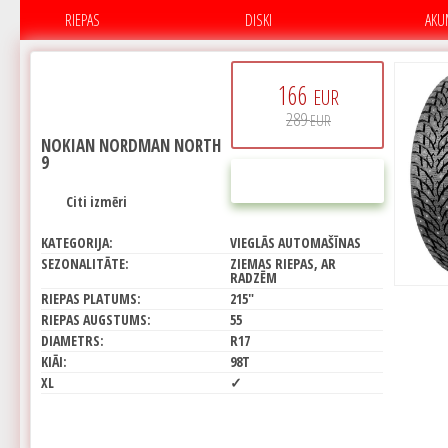
RIEPAS
DISKI
AKU
166
EUR
289
EUR
NOKIAN NORDMAN NORTH
9
PIRKT
Citi izmēri
KATEGORIJA:
VIEGLĀS AUTOMAŠĪNAS
SEZONALITĀTE:
ZIEMAS RIEPAS, AR
RADZĒM
RIEPAS PLATUMS:
215"
RIEPAS AUGSTUMS:
55
DIAMETRS:
R17
KIĀI:
98T
XL
✓