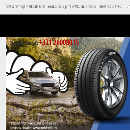
Mēs izmantojam sīkdatnes, lai nodrošinātu jums ērtāku un drošāku lietošanas pieredzi. Turpi
+371 26008015
Zvaniet mums: