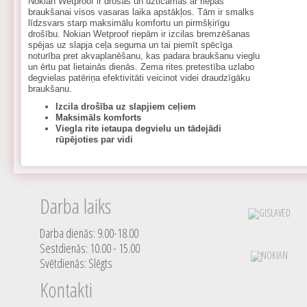
Nokian Wetproof ir drošas un uzticamas ar riepas
braukšanai visos vasaras laika apstākļos. Tām ir smalks
līdzsvars starp maksimālu komfortu un pirmšķirīgu
drošību. Nokian Wetproof riepām ir izcilas bremzēšanas
spējas uz slapja ceļa seguma un tai piemīt spēcīga
noturība pret akvaplanēšanu, kas padara braukšanu vieglu
un ērtu pat lietainās dienās. Zema rites pretestība uzlabo
degvielas patēriņa efektivitāti veicinot videi draudzīgāku
braukšanu.
Izcila drošība uz slapjiem ceļiem
Maksimāls komforts
Viegla rite ietaupa degvielu un tādejādi
rūpējoties par vidi
Darba laiks
Darba dienās: 9.00-18.00
Sestdienās: 10.00 - 15.00
Svētdienās: Slēgts
Kontakti