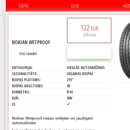
RIEPAS
DISKI
AKU
122
EUR
105
EUR
NOKIAN WETPROOF
PIRKT
Citi izmēri
KATEGORIJA:
VIEGLĀS AUTOMAŠĪNAS
SEZONALITĀTE:
VASARAS RIEPAS
RIEPAS PLATUMS:
215"
RIEPAS AUGSTUMS:
45
DIAMETRS:
R16
KIĀI:
90V
XL
✓
Nokian Wetproof riepas vidējām un jaudīgām
automašīnām