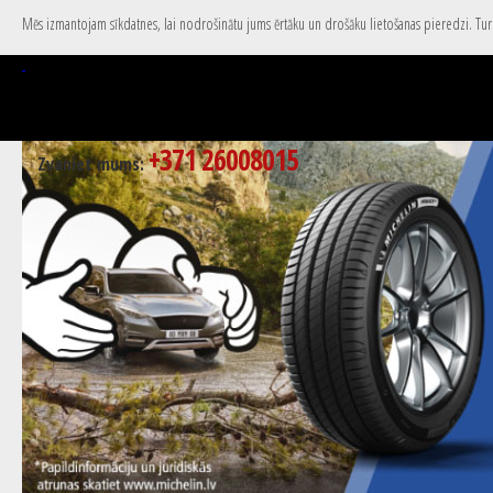
Mēs izmantojam sīkdatnes, lai nodrošinātu jums ērtāku un drošāku lietošanas pieredzi. Turpi
+371 26008015
Zvaniet mums: