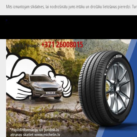
Mēs izmantojam sīkdatnes, lai nodrošinātu jums ērtāku un drošāku lietošanas pieredzi. Turpi
+371 26008015
Zvaniet mums: