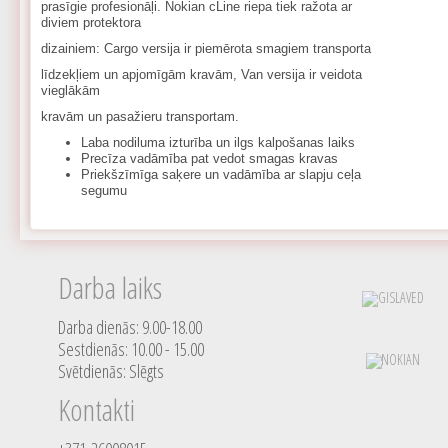
prasīgie profesionāļi. Nokian cLine riepa tiek ražota ar
diviem protektora
dizainiem: Cargo versija ir piemērota smagiem transporta
līdzekļiem un apjomīgām kravām, Van versija ir veidota
vieglākām
kravām un pasažieru transportam.
Laba nodiluma izturība un ilgs kalpošanas laiks
Precīza vadāmība pat vedot smagas kravas
Priekšzīmīga saķere un vadāmība ar slapju ceļa
segumu
Darba laiks
Darba dienās: 9.00-18.00
Sestdienās: 10.00 - 15.00
Svētdienās: Slēgts
Kontakti