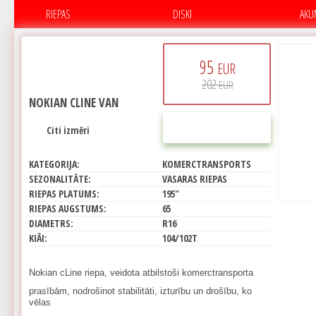
RIEPAS
DISKI
AKU
95
EUR
202
EUR
NOKIAN CLINE VAN
PIRKT
Citi izmēri
KATEGORIJA:
KOMERCTRANSPORTS
SEZONALITĀTE:
VASARAS RIEPAS
RIEPAS PLATUMS:
195"
RIEPAS AUGSTUMS:
65
DIAMETRS:
R16
KIĀI:
104/102T
Nokian cLine riepa, veidota atbilstoši komerctransporta
prasībām, nodrošinot stabilitāti, izturību un drošību, ko
vēlas