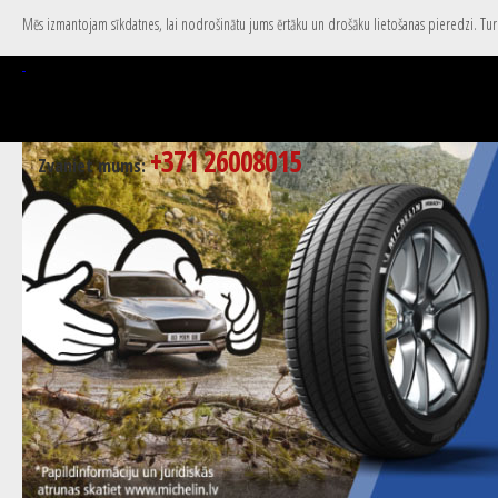
Mēs izmantojam sīkdatnes, lai nodrošinātu jums ērtāku un drošāku lietošanas pieredzi. Turpi
+371 26008015
Zvaniet mums: