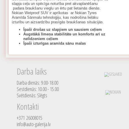
slapja ceļa un spēcīga noturība pret akvaplanēšanu
padara braukšanu vieglu un ērtu pat lietainās dienās.
Nokian Wetproof SUV ir aprīkotas ar Nokian Tyres
Aramīda Sānmalu tehnoloģiju, kas nodrošina lielāku
izturību un aizsardzību prasīgās braukšanas situācijās.
Īpaši drošas uz slapjiem un sausiem ceļiem
Augstākā līmeņa stabilitāte un komforts arī uz
nelīdzeniem ceļiem
Īpaši izturīgas aramīda sānu malas
Darba laiks
Darba dienās: 9.00-18.00
Sestdienās: 10.00 - 15.00
Svētdienās: Slēgts
Kontakti
+371 26008015
info@auto-galerija.lv