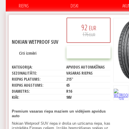
RIEPAS
DISKI
AKU
92
EUR
176
EUR
NOKIAN WETPROOF SUV
PIRKT
Citi izmēri
KATEGORIJA:
APVIDUS AUTOMAŠĪNAS
SEZONALITĀTE:
VASARAS RIEPAS
RIEPAS PLATUMS:
215"
RIEPAS AUGSTUMS:
65
DIAMETRS:
R16
KIĀI:
98V
Premium vasaras riepa maziem un vidējiem apvidus
auto
Nokian Wetproof SUV riepa ir droša un uzticama riepa, kas
izstrādāta Eiropas ceļiem. Izcilās bremzēšanas spējas uz