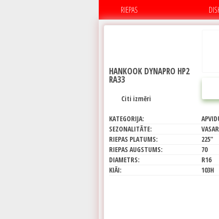
RIEPAS
DIS
HANKOOK DYNAPRO HP2
RA33
Citi izmēri
KATEGORIJA:
APVID
SEZONALITĀTE:
VASAR
RIEPAS PLATUMS:
225"
RIEPAS AUGSTUMS:
70
DIAMETRS:
R16
KIĀI:
103H