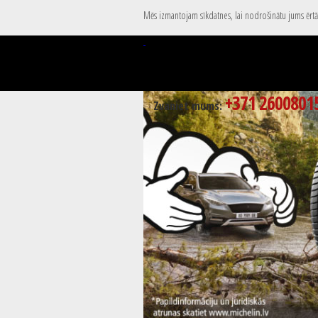
Mēs izmantojam sīkdatnes, lai nodrošinātu jums ērtāk
+371 2600801
Zvaniet mums: