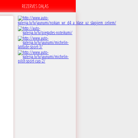
REZERVES DAĻAS
B
 dB