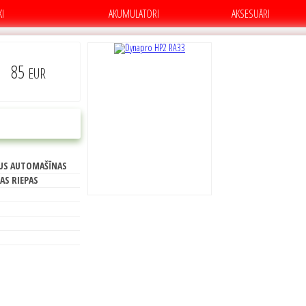
KI
AKUMULATORI
AKSESUĀRI
85
EUR
C
PIRKT
US AUTOMAŠĪNAS
70
AS RIEPAS