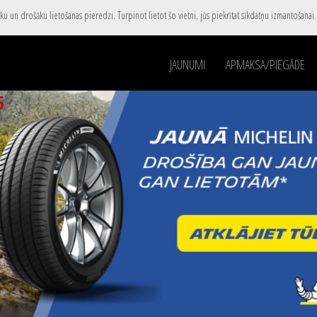
u un drošāku lietošanas pieredzi. Turpinot lietot šo vietni, jūs piekrītat sīkdatņu izmantošanai
JAUNUMI
APMAKSA/PIEGĀDE
5