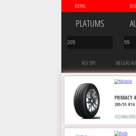
RIEPAS
DIS
PLATUMS
A
VISI TIPI
VIEGLĀS A
PRIMACY 4
205/55 R16
SEZONALITĀT