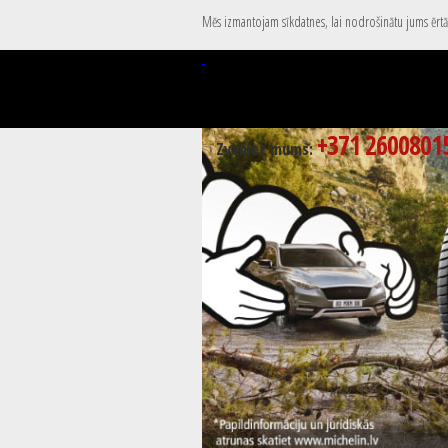
Mēs izmantojam sīkdatnes, lai nodrošinātu jums ērtāk
+371 2600801
Zvaniet mums: