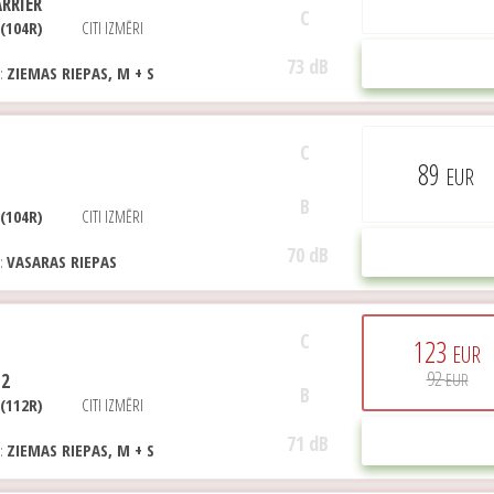
RRIER
C
 (104R)
CITI IZMĒRI
73 dB
PIRKT
E:
ZIEMAS RIEPAS, M + S
C
89
EUR
B
 (104R)
CITI IZMĒRI
70 dB
PIRKT
E:
VASARAS RIEPAS
C
123
EUR
92
 2
EUR
B
 (112R)
CITI IZMĒRI
71 dB
PIRKT
E:
ZIEMAS RIEPAS, M + S