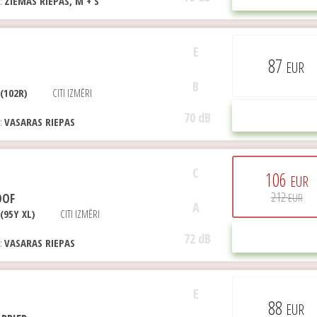
E:
ZIEMAS RIEPAS, M + S
E
87
EUR
B
 (102R)
CITI IZMĒRI
70 dB
PIRKT
E:
VASARAS RIEPAS
C
106
EUR
212
OOF
EUR
A
(95Y XL)
CITI IZMĒRI
72 dB
PIRKT
E:
VASARAS RIEPAS
E
88
EUR