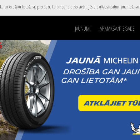
u un drošāku lietošanas pieredzi. Turpinot lietot šo vietni, jūs piekrītat sīkdatņu izmantošanai
JAUNUMI
APMAKSA/PIEGĀDE
5