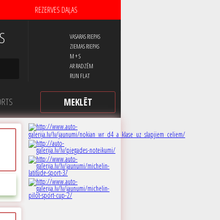
REZERVES DAĻAS
S
VASARAS RIEPAS
ZIEMAS RIEPAS
M + S
AR RADZĒM
RUN FLAT
ORTS