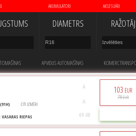
KI
AKUMULATORI
AKSESUĀRI
UGSTUMS
DIAMETRS
RAŽOTĀJ
UTOMAŠĪNAS
APVIDUS AUTOMAŠĪNAS
KOMERCTRANSP
A
103
EUR
78
EUR
A
 (91H)
CITI IZMĒRI
69 dB
PIRKT
E:
VASARAS RIEPAS