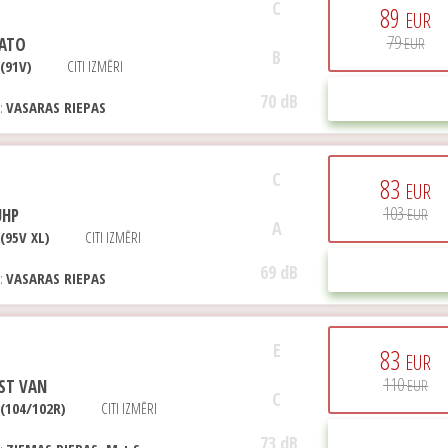
C
89
EUR
79
RATO
EUR
B
(91V)
CITI IZMĒRI
70 dB
PIRKT
E:
VASARAS RIEPAS
C
83
EUR
103
UHP
EUR
A
(95V XL)
CITI IZMĒRI
69 dB
PIRKT
E:
VASARAS RIEPAS
E
83
EUR
110
ST VAN
EUR
C
 (104/102R)
CITI IZMĒRI
73 dB
PIRKT