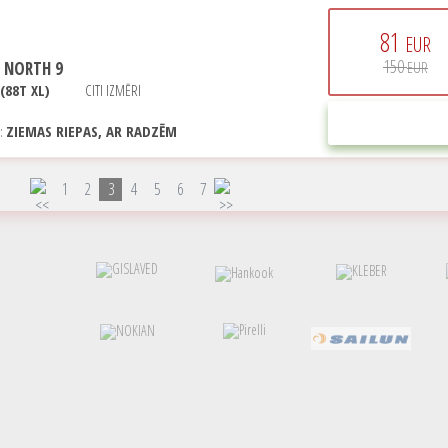
81
EUR
150
 NORTH 9
EUR
(88T XL)
CITI IZMĒRI
PIRKT
E:
ZIEMAS RIEPAS, AR RADZĒM
1
2
3
4
5
6
7